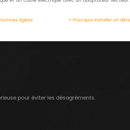
ue et un câble électrique avec un adaptateur secteur. U
rsonnes âgées
Pourquoi installer un dé
érieuse pour éviter les désagréments.