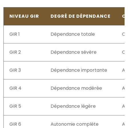
NIVEAU GIR
DEGRÉ DE DÉPENDANCE
C
GIR 1
Dépendance totale
Co
GIR 2
Dépendance sévère
Co
GIR 3
Dépendance importante
Au
GIR 4
Dépendance modérée
Ai
GIR 5
Dépendance légère
Ai
GIR 6
Autonomie complète
Au